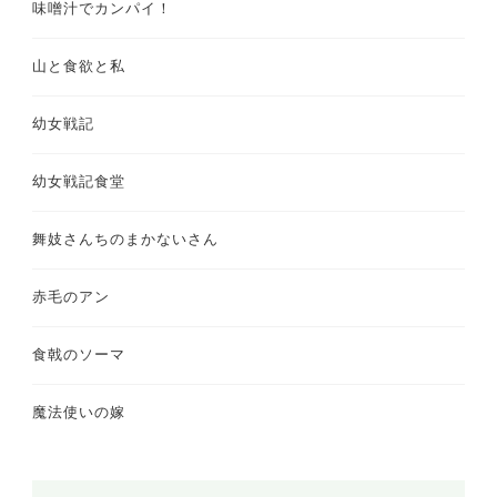
味噌汁でカンパイ！
山と食欲と私
幼女戦記
幼女戦記食堂
舞妓さんちのまかないさん
赤毛のアン
食戟のソーマ
魔法使いの嫁