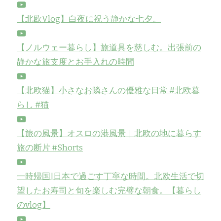
【北欧Vlog】白夜に祝う静かな七夕。
【ノルウェー暮らし】旅道具を慈しむ。出張前の
静かな旅支度とお手入れの時間
【北欧猫】小さなお隣さんの優雅な日常 #北欧暮
らし #猫
【旅の風景】オスロの港風景｜北欧の地に暮らす
旅の断片 #Shorts
一時帰国|日本で過ごす丁寧な時間。北欧生活で切
望したお寿司と旬を楽しむ完璧な朝食。【暮らし
のvlog】