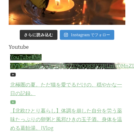
さらに読み込む
Instagram でフォロー
Youtube
YouTube動画
VVV1cFlfSWk3cXp3bTB2TE9vQ083UGJRLmV0MnZ
北極圏の夏。ただ猫を愛でるだけの、穏やかな一
日の記録。
【北欧ひとり暮らし】体調を崩した自分を労う薬
味たっぷりの卵粥と風邪ひきの玉子酒。身体を温
める葛飴湯。|Vlog