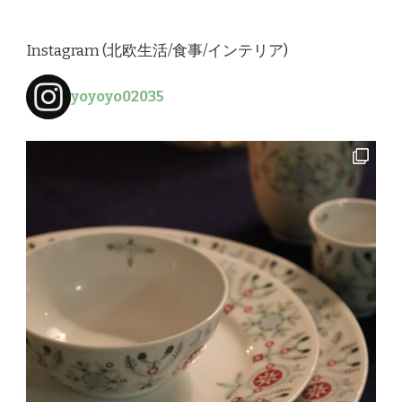
か
お
Instagram (北欧生活/食事/インテリア)
探
し
yoyoyo02035
で
す
か
?